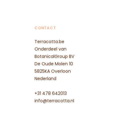
CONTACT
Terracotta.be
Onderdeel van
BotanicalGroup BV
De Oude Molen 10
5825KA Overloon
Nederland
+31 478 642013
info@terracotta.nl