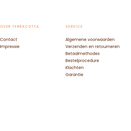
OVER TERRACOTTA
SERVICE
Contact
Algemene voorwaarden
Impressie
Verzenden en retourneren
Betaalmethodes
Bestelprocedure
Klachten
Garantie