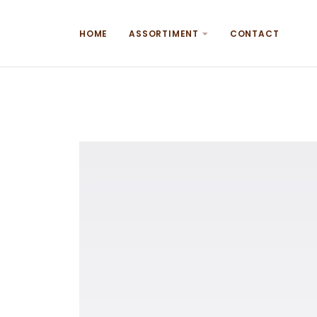
HOME
ASSORTIMENT
CONTACT
TERRACOTTA WERKGEBIEDEN &
WEBSITES
TERRACOTTA.NL
TERRAKOTTA.DE
TERRACOTTA.BE